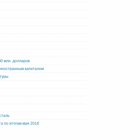
00 млн. долларов
 иностранным капиталом
атуры
сталь
та по итогам мая 2016