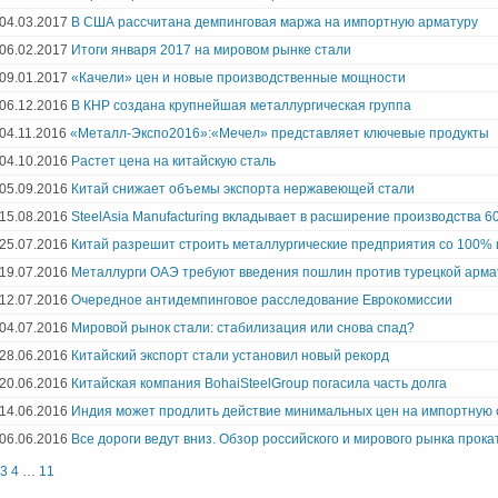
04.03.2017
В США рассчитана демпинговая маржа на импортную арматуру
06.02.2017
Итоги января 2017 на мировом рынке стали
09.01.2017
«Качели» цен и новые производственные мощности
06.12.2016
В КНР создана крупнейшая металлургическая группа
04.11.2016
«Металл-Экспо2016»:«Мечел» представляет ключевые продукты
04.10.2016
Растет цена на китайскую сталь
05.09.2016
Китай снижает объемы экспорта нержавеющей стали
15.08.2016
SteelAsia Manufacturing вкладывает в расширение производства 6
25.07.2016
Китай разрешит строить металлургические предприятия со 100%
19.07.2016
Металлурги ОАЭ требуют введения пошлин против турецкой арм
12.07.2016
Очередное антидемпинговое расследование Еврокомиссии
04.07.2016
Мировой рынок стали: стабилизация или снова спад?
28.06.2016
Китайский экспорт стали установил новый рекорд
20.06.2016
Китайская компания BohaiSteelGroup погасила часть долга
14.06.2016
Индия может продлить действие минимальных цен на импортную 
06.06.2016
Все дороги ведут вниз. Обзор российского и мирового рынка прока
3
4
…
11
Пагинация записей