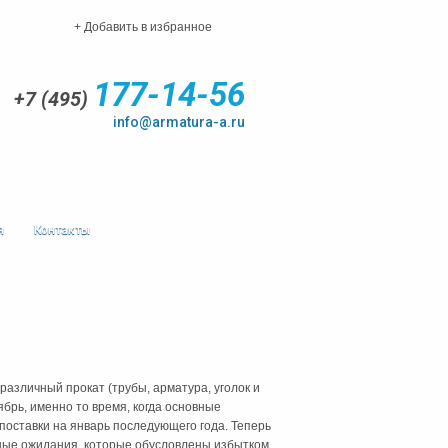
+ Добавить в избранное
177-14-56
+7 (495)
info@armatura-a.ru
я
Контакты
азличный прокат (трубы, арматура, уголок и
ябрь, именно то время, когда основные
оставки на январь последующего года. Теперь
ные ожидания, которые обусловлены избытком