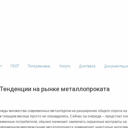
ст
ГОСТ
Типоразмеры
Услуги
Доставка
Документаци
Тенденции на рынке металлопроката
жды множества современных металлургов на расширение общего спроса на р
) в текущем месяце просто не оправдались. Сейчас на очереди – предстоит но
еменные потребители, обычно начинают заключать серьезные контракты на п
современном мировом рынке металлопроката доминируют некоторые негатив