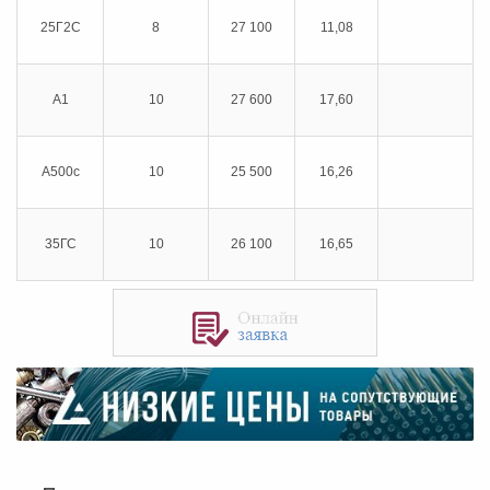
25Г2С
8
27 100
11,08
А1
10
27 600
17,60
А500с
10
25 500
16,26
35ГС
10
26 100
16,65