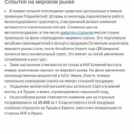
События на мировом рынке
В январе сильное похолодание захватило центральные и южные
провинции Поднебесной. Штормы и снегопады парализовали работу
железнодорожного транспорта, став причиной резкого снижения
активности в строительном секторе. Снижение цен на
металлопродукцию, в том числе
арматуру стальную
внутри страны
произошло на фоне «проседания» видимого спроса. Это подтолкнуло
китайских производителей к экспорту продукции.По мнению аналитиков
мирового рынка стали, после Китайского Нового года (
15
февраля)
начнется восстановительный спрос. Это влечет за собой увеличение
потребления и рост цен;
Такие настроения отмечаются не только в КНР. Ближний восток в
январе практически «выпал» из мирового рынка. На фоне увеличения
производственных мощностей в ОАЭ, Омане, Египте, Алжире
произошло сокращение спроса на импорт стальной продукции;
Ухудшение экспортной конъюнктуры затронуло США и Ближний
восток, а в Турции, и вовсе, спровоцировало серьезный спад;
На российском рынке отмечается снижение цен на стальные
полуфабрикаты на
15-20
$ за т. Спад интереса к этой продукции
особенно отразился на Турции и Европе, ужесточил конкуренцию со
стороны КНР и Ирана.