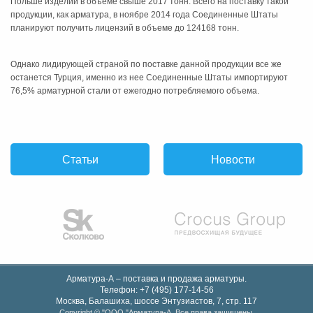
Польше изделий в объеме свыше 2017 тонн. Всего на поставку такой
продукции, как арматура, в ноябре 2014 года Соединенные Штаты
планируют получить лицензий в объеме до 124168 тонн.
Однако лидирующей страной по поставке данной продукции все же
останется Турция, именно из нее Соединенные Штаты импортируют
76,5% арматурной стали от ежегодно потребляемого объема.
Статьи
Новости
Арматура-А – поставка и продажа арматуры.
Телефон:
+7 (495) 177-14-56
Москва, Балашиха
,
шоссе Энтузиастов, 7, стр. 117
Copyright © "OOO "Арматура-А. Все права защищены.